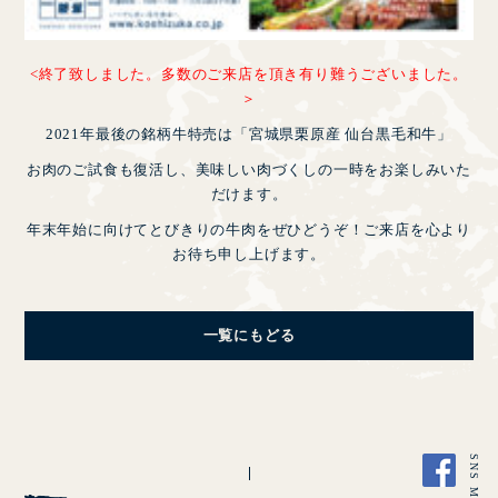
<終了致しました。多数のご来店を頂き有り難うございました。
＞
2021年最後の銘柄牛特売は「宮城県栗原産 仙台黒毛和牛」
お肉のご試食も復活し、美味しい肉づくしの一時をお楽しみいた
だけます。
年末年始に向けてとびきりの牛肉をぜひどうぞ！ご来店を心より
お待ち申し上げます。
CLOSE
一覧にもどる
SNS MENU