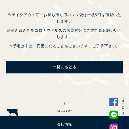
※テイクアウト可・お持ち帰り用のレジ袋は一枚5円を頂戴いた
します。
※引き続き新型コロナウィルスの感染対策にご協力をお願いいた
します。
※予定は中止・変更になることもございます。ご了承下さい。
CLOSE
一覧にもどる
SNS MENU
PAGETOP
会社情報