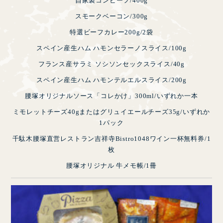
自家製コンビーフ/400g
スモークベーコン/300g
特選ビーフカレー200g/2袋
スペイン産生ハム ハモンセラーノスライス/100g
フランス産サラミ ソシソンセックスライス/40g
スペイン産生ハム ハモンテルエルスライス/200g
腰塚オリジナルソース「コレかけ」300ml/いずれか一本
ミモレットチーズ40gまたはグリュイエールチーズ35g/いずれか
1パック
千駄木腰塚直営レストラン吉祥寺Bistro1048ワイン一杯無料券/1
枚
腰塚オリジナル 牛メモ帳/1冊