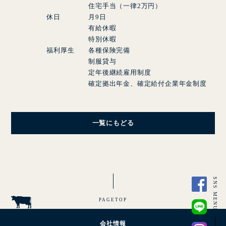
住宅手当（一律
2
万円）
休日 月
9
日
有給休暇
特別休暇
福利厚生 各種保険完備
制服貸与
定年後継続雇用制度
確定拠出年金、確定給付企業年金制度
一覧にもどる
SNS MENU
PAGETOP
会社情報