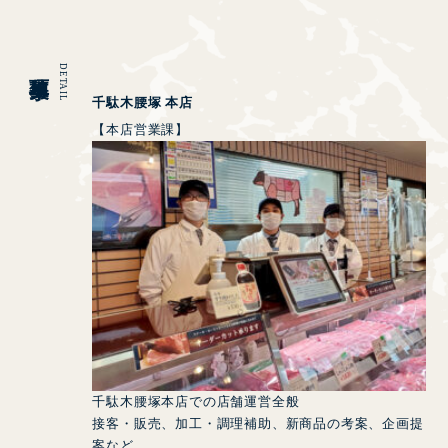
募集事項
DETAIL
千駄木腰塚 本店
【本店営業課】
千駄木腰塚本店での店舗運営全般
接客・販売、加工・調理補助、新商品の考案、企画提
案など