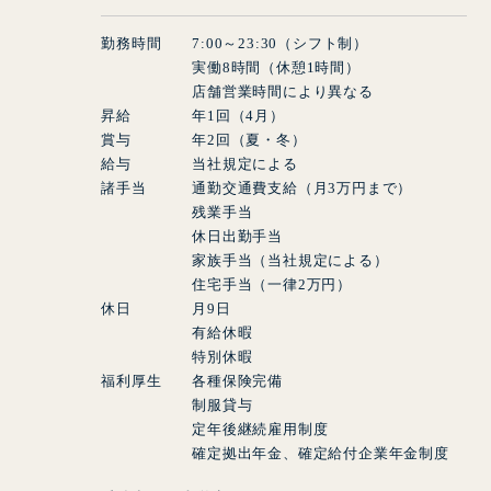
勤務時間
7:
00
～
23:
30
（シフト制）
実働
8
時間（休憩
1
時間）
店舗営業時間により異なる
昇給 年
1
回（
4
月）
賞与 年
2
回（夏・冬）
給与 当社規定による
諸手当 通勤交通費支給（月
3
万円まで）
残業手当
休日出勤手当
家族手当（当社規定による）
住宅手当（一律
2
万円）
休日 月
9
日
有給休暇
特別休暇
福利厚生 各種保険完備
制服貸与
定年後継続雇用制度
確定拠出年金、確定給付企業年金制度