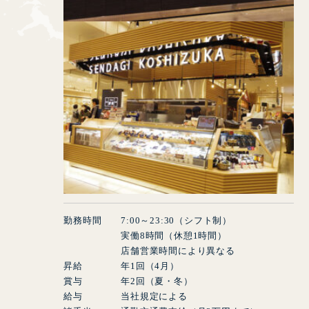
勤務時間
7
:
00
～
23
:
30
（シフト制）
実働
8
時間（休憩
1
時間）
店舗営業時間により異なる
昇給 年
1
回（
4
月）
賞与 年
2
回（夏・冬）
給与 当社規定による