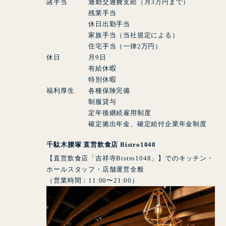
諸手当 通勤交通費支給（月
3
万円まで）
残業手当
休日出勤手当
家族手当（当社規定による）
住宅手当（一律
2
万円）
休日 月
9
日
有給休暇
特別休暇
福利厚生 各種保険完備
制服貸与
定年後継続雇用制度
確定拠出年金、確定給付企業年金制度
千駄木腰塚 直営飲食店 Bistro1048
【直営飲食店「吉祥寺Bistro1048」】でのキッチン・
ホールスタッフ・店舗運営全般
（営業時間：11:00〜21:00）