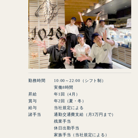
勤務時間
10
:
00
～
22
:
00
（シフト制）
実働
8
時間
昇給 年
1
回（
4
月）
賞与 年
2
回（夏・冬）
給与 当社規定による
諸手当 通勤交通費支給（月
3
万円まで）
残業手当
休日出勤手当
家族手当（当社規定による）